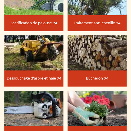
Scarification de pelouse 94
Traitement anti-chenille 94
Dessouchage d'arbre et haie 94
Bûcheron 94