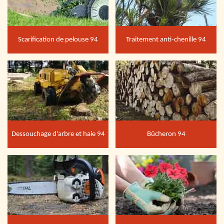
Scarification de pelouse 94
Traitement anti-chenille 94
Dessouchage d'arbre et haie 94
Bûcheron 94