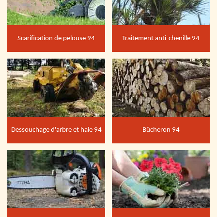
Scarification de pelouse 94
Traitement anti-chenille 94
Dessouchage d'arbre et haie 94
Bûcheron 94