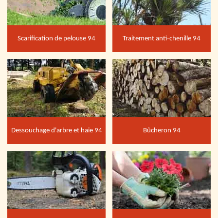
Scarification de pelouse 94
Traitement anti-chenille 94
Dessouchage d'arbre et haie 94
Bûcheron 94