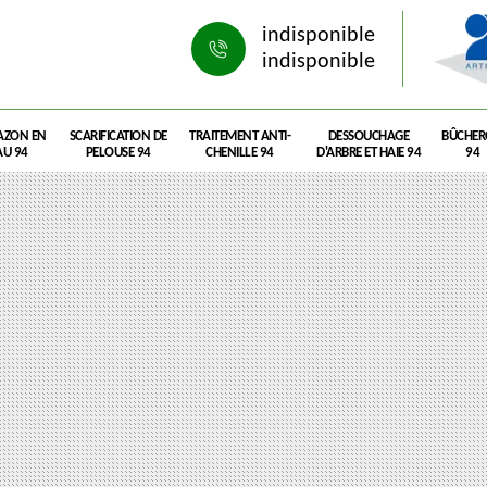
indisponible
indisponible
AZON EN
SCARIFICATION DE
TRAITEMENT ANTI-
DESSOUCHAGE
BÛCHE
U 94
PELOUSE 94
CHENILLE 94
D'ARBRE ET HAIE 94
94