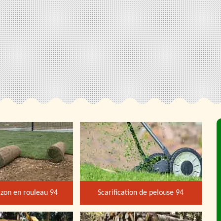
zon en rouleau 94
Scarification de pelouse 94