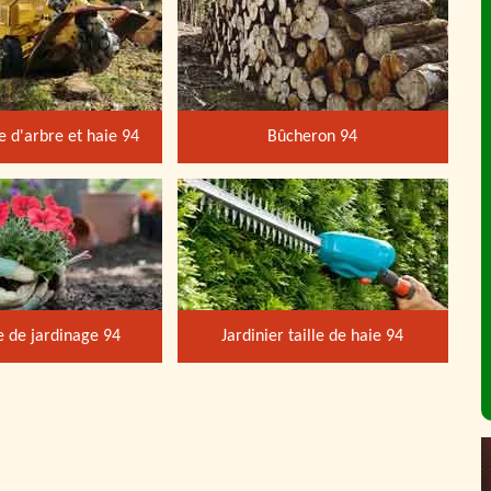
 d'arbre et haie 94
Bûcheron 94
e de jardinage 94
Jardinier taille de haie 94