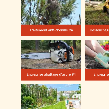
Traitement anti-chenille 94
Dessouchage
Entreprise abattage d'arbre 94
Entrepris