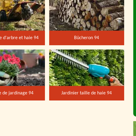
 d'arbre et haie 94
Bûcheron 94
e de jardinage 94
Jardinier taille de haie 94