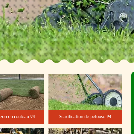
zon en rouleau 94
Scarification de pelouse 94