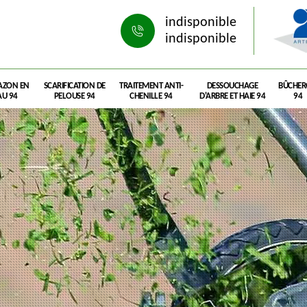
indisponible
indisponible
AZON EN
SCARIFICATION DE
TRAITEMENT ANTI-
DESSOUCHAGE
BÛCHE
U 94
PELOUSE 94
CHENILLE 94
D'ARBRE ET HAIE 94
94