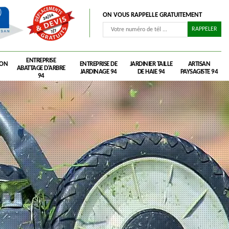
ON VOUS RAPPELLE GRATUITEMENT
ENTREPRISE
RON
ENTREPRISE DE
JARDINIER TAILLE
ARTISAN
ABATTAGE D'ARBRE
JARDINAGE 94
DE HAIE 94
PAYSAGISTE 94
94