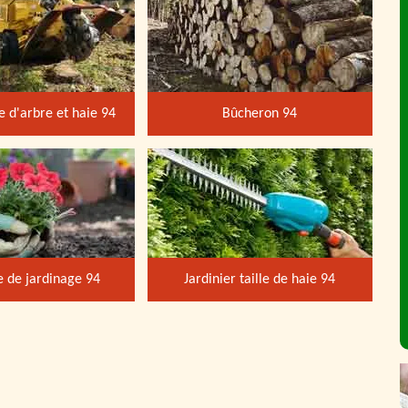
 d'arbre et haie 94
Bûcheron 94
e de jardinage 94
Jardinier taille de haie 94