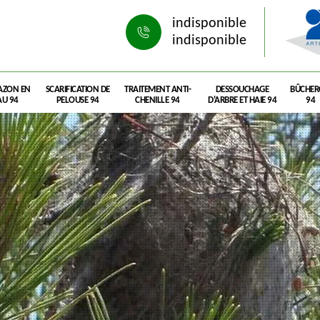
indisponible
indisponible
AZON EN
SCARIFICATION DE
TRAITEMENT ANTI-
DESSOUCHAGE
BÛCHE
U 94
PELOUSE 94
CHENILLE 94
D'ARBRE ET HAIE 94
94