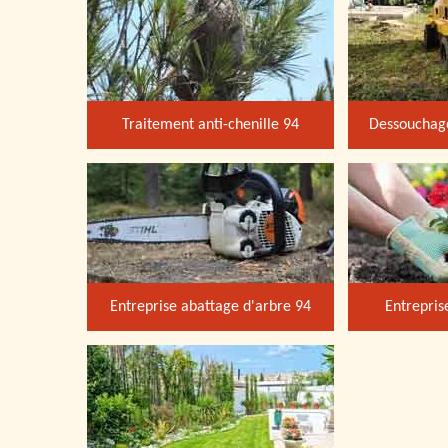
Traitement anti-chenille 94
Dessouchage
Entreprise abattage d'arbre 94
Entrepris