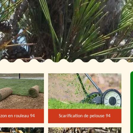
zon en rouleau 94
Scarification de pelouse 94