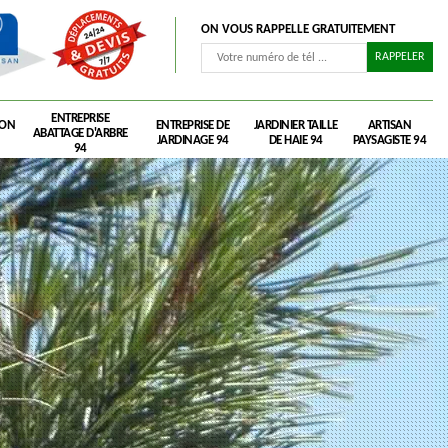
ON VOUS RAPPELLE GRATUITEMENT
ENTREPRISE
RON
ENTREPRISE DE
JARDINIER TAILLE
ARTISAN
ABATTAGE D'ARBRE
JARDINAGE 94
DE HAIE 94
PAYSAGISTE 94
94