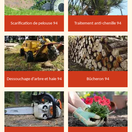
Scarification de pelouse 94
Traitement anti-chenille 94
Dessouchage d'arbre et haie 94
Bûcheron 94