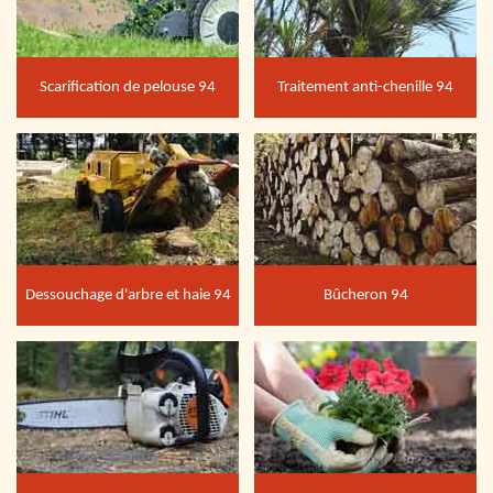
Scarification de pelouse 94
Traitement anti-chenille 94
Dessouchage d'arbre et haie 94
Bûcheron 94