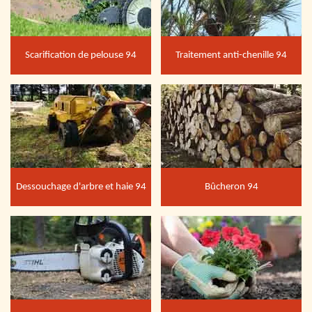
Scarification de pelouse 94
Traitement anti-chenille 94
Dessouchage d'arbre et haie 94
Bûcheron 94